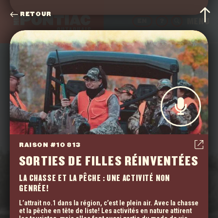
RETOUR
EN
?
14 000 RAISONS
RAISON #10 813
SORTIES DE FILLES RÉINVENTÉES
INSPIRÉES DE
LA CHASSE ET LA PÊCHE : UNE ACTIVITÉ NON
NOS 14 000
GENRÉE!
L’attrait no.1 dans la région, c’est le plein air. Avec la chasse
CITOYEN.NES
et la pêche en tête de liste! Les activités en nature attirent