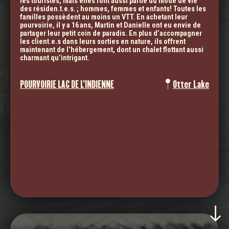
les touristes, mais elles font aussi partie du mode de vie
des résiden.t.e.s. ; hommes, femmes et enfants! Toutes les
familles possèdent au moins un VTT. En achetant leur
pourvoirie, il y a 16 ans, Martin et Danielle ont eu envie de
UNE COMMUNAUTÉ VALEUREUSE, FORTE ET IMPLIQUÉE,
partager leur petit coin de paradis. En plus d’accompagner
UNE MUSICALITÉ DE COUTUMES, DE CULTURES
les client.e.s dans leurs sorties en nature, ils offrent
maintenant de l’hébergement, dont un chalet flottant aussi
charmant qu’intrigant.
POURVOIRIE LAC DE L'INDIENNE
Otter Lake