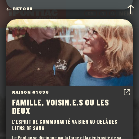
RETOUR
EN
?
14 000 RAISONS
RAISON #1 696
FAMILLE, VOISIN.E.S OU LES
INSPIRÉES DE
DEUX
NOS 14 000
L’ESPRIT DE COMMUNAUTÉ VA BIEN AU-DELÀ DES
LIENS DE SANG
CITOYEN.NES
Le Pontiac se distingue par la force et la générosité de sa