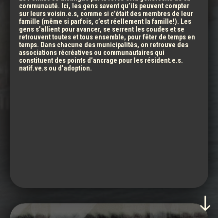
communauté. Ici, les gens savent qu’ils peuvent compter
sur leurs voisin.e.s, comme si c’était des membres de leur
famille (même si parfois, c’est réellement la famille!). Les
UNE COMMUNAUTÉ VALEUREUSE, FORTE ET IMPLIQUÉE,
gens s’allient pour avancer, se serrent les coudes et se
retrouvent toutes et tous ensemble, pour fêter de temps en
UNE MUSICALITÉ DE COUTUMES, DE CULTURES
temps. Dans chacune des municipalités, on retrouve des
associations récréatives ou communautaires qui
constituent des points d’ancrage pour les résident.e.s.
natif.ve.s ou d’adoption.