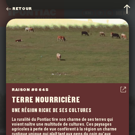
RETOUR
EN
?
14 000 RAISONS
RAISON #8 645
TERRE NOURRICIÈRE
INSPIRÉES DE
UNE RÉGION RICHE DE SES CULTURES
NOS 14 000
La ruralité du Pontiac tire son charme de ses terres qui
voient naître une multitude de cultures. Ces paysages
CITOYEN.NES
agricoles à perte de vue confèrent à la région un charme
rustique unique qui plaît tant aux gens du coin qu’aux