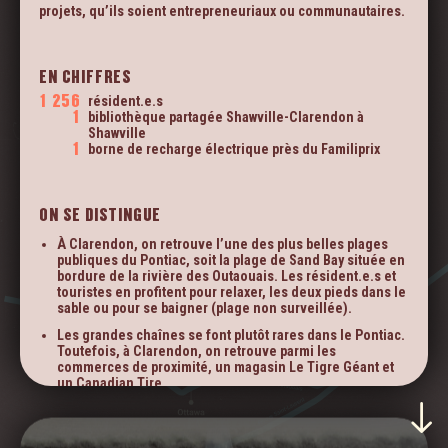
LE
projets, qu’ils soient entrepreneuriaux ou communautaires.
CHICHESTERMUNICIPALITY.COM
TERRITOIRE
EN CHIFFRES
1 256
résident.e.s
1
bibliothèque partagée Shawville-Clarendon à
Shawville
1
borne de recharge électrique près du Familiprix
ON SE DISTINGUE
À Clarendon, on retrouve l’une des plus belles plages
publiques du Pontiac, soit la plage de Sand Bay située en
bordure de la rivière des Outaouais. Les résident.e.s et
touristes en profitent pour relaxer, les deux pieds dans le
sable ou pour se baigner (plage non surveillée).
Les grandes chaînes se font plutôt rares dans le Pontiac.
Toutefois, à Clarendon, on retrouve parmi les
commerces de proximité, un magasin Le Tigre Géant et
un Canadian Tire.