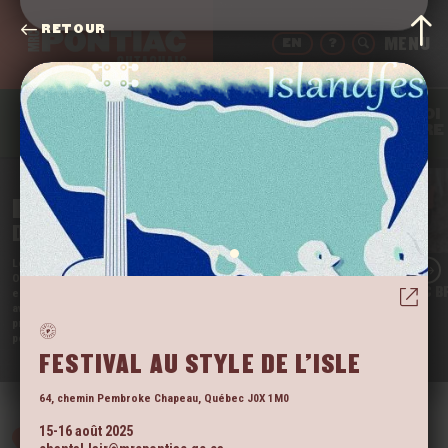
RETOUR
EN
?
QUOI
BOIRE
MANGER
DORMIR
FAIRE
BIENVENUE
DANS LE PONTIAC
Le
Far West
du Québec, c’est chez nous en
Outaouais. Et on en est fier·ères! Notre région
POURVOIRIE LAC B
encore méconnue est l’une des rares à ne pas déjà
avoir été prise d’assaut par les touristes. Viens
profiter de la tranquillité de nos vastes espaces
pendant qu’il est encore temps!
VOIR
FESTIVAL AU STYLE DE L’ISLE
64, chemin Pembroke
Chapeau
,
Québec
J0X 1M0
15-16 août 2025