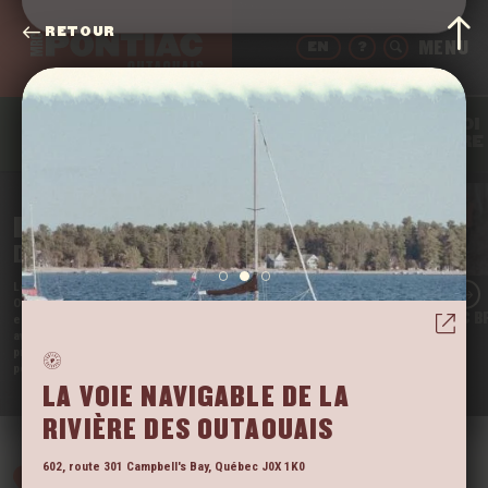
RETOUR
EN
?
QUOI
BOIRE
MANGER
DORMIR
FAIRE
BIENVENUE
DANS LE PONTIAC
Le
Far West
du Québec, c’est chez nous en
Outaouais. Et on en est fier·ères! Notre région
POURVOIRIE LAC B
encore méconnue est l’une des rares à ne pas déjà
avoir été prise d’assaut par les touristes. Viens
profiter de la tranquillité de nos vastes espaces
pendant qu’il est encore temps!
VOIR
LA VOIE NAVIGABLE DE LA
RIVIÈRE DES OUTAOUAIS
602, route 301
Campbell's Bay
,
Québec
J0X 1K0