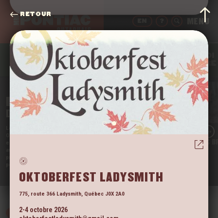
RETOUR
EN
?
QUOI
BOIRE
MANGER
DORMIR
FAIRE
BIENVENUE
DANS LE PONTIAC
Le
Far West
du Québec, c’est chez nous en
Outaouais. Et on en est fier·ères! Notre région
POURVOIRIE LAC B
encore méconnue est l’une des rares à ne pas déjà
avoir été prise d’assaut par les touristes. Viens
profiter de la tranquillité de nos vastes espaces
pendant qu’il est encore temps!
VOIR
OKTOBERFEST LADYSMITH
775, route 366
Ladysmith
,
Québec
J0X 2A0
2-4 octobre 2026