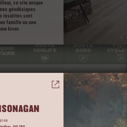
lleur, ce site unique
dômes géodésiques
 insolites sont
ER
S’ÉTABLIR
LE TERRITOIRE
LE BALADO
en famille ou une
me hiver.
ROUTE
ROUTE
PIST
QUOI
VANLIFE
AGRO
CYCLA
FAIRE
TISONAGAN
50198
Québec
J0X 2P0