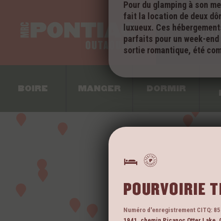
Pour du glamping à son mei
fait la location de deux 
luxueux. Ces hébergements
VISIT
parfaits pour un week-end 
sortie romantique, été com
BOIRE
MANGER
DORMIR
POURVOIRIE 
Numéro d'enregistrement CITQ: 8
1941, chemin Picanoc
Otter Lake
,