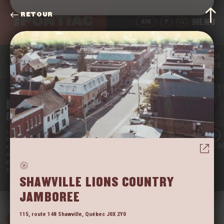
RETOUR
EN
?
QUOI
BOIRE
MANGER
DORMIR
FAIRE
BIENVENUE
DANS LE PONTIAC
Le
Far West
du Québec, c’est chez nous en
Outaouais. Et on en est fier·ères! Notre région
POURVOIRIE LAC B
encore méconnue est l’une des rares à ne pas déjà
avoir été prise d’assaut par les touristes. Viens
profiter de la tranquillité de nos vastes espaces
pendant qu’il est encore temps!
VOIR
SHAWVILLE LIONS COUNTRY
JAMBOREE
115, route 148
Shawville
,
Québec
J0X 2Y0