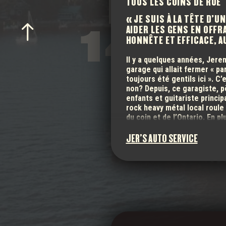
INSP
TOUS LES COINS DE RUE
JE SUIS À LA TÊTE D’U
14 00
AIDER LES GENS EN OFFR
HONNÊTE ET EFFICACE, A
Il y a quelques années, Jerem
garage qui allait fermer « p
toujours été gentils ici ». C’
non? Depuis, ce garagiste, pè
UNE COMMUNAUTÉ VAL
enfants et guitariste princi
rock heavy métal local roule
du coin et de l’Ontario. En plu
cet entrepreneur fait aussi 
constater, il faut se rendre 
JER'S AUTO SERVICE