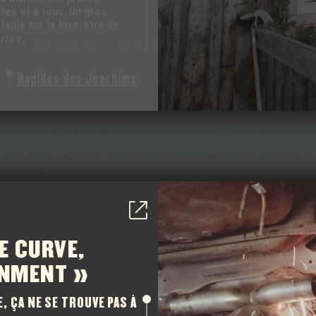
tes et à tous. Un gros
taille sur le bien-être de
rrée.
ER
S’ÉTABLIR
LE TERRITOIRE
LE BALADO
Rapides-des-Joachims
E CURVE,
14 000 RAISONS
GNMENT »
, ÇA NE SE TROUVE PAS À