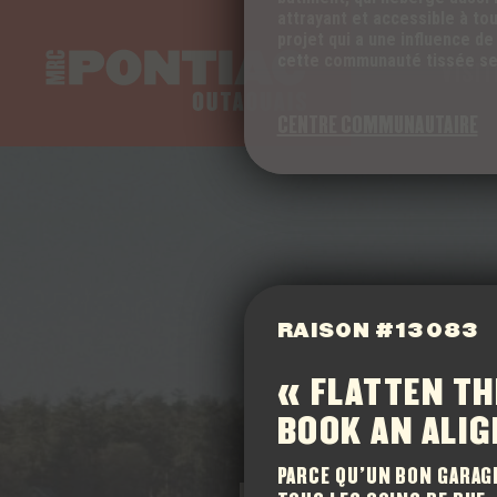
attrayant et accessible à tou
projet qui a une influence de 
cette communauté tissée se
VISIT
CENTRE COMMUNAUTAIRE
RAISON #13 083
« FLATTEN TH
BOOK AN ALI
PARCE QU’UN BON GARAGE