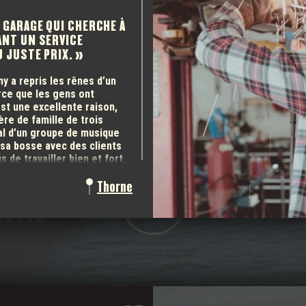
IRÉES D
N GARAGE QUI CHERCHE À
0 CITOY
ANT UN SERVICE
U JUSTE PRIX.
y a repris les rênes d’un
arce que les gens ont
est une excellente raison,
re de famille de trois
EUREUSE, FORTE ET IMPLIQUÉE, UNE MUSICALITÉ DE CO
pal d’un groupe de musique
 sa bosse avec des clients
s de travailler bien et fort,
un peu dans l’humour! Pour le
Thorne
chez Jer’s Auto Service!