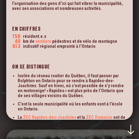
LE
l’organisation des gens d’ici qui fait vibrer la municipalité,
TERRITOIRE
avec ses associations et nombreuses activités.
EN CHIFFRES
156
résident.e.s
40
km de
sentiers
pédestres et de vélo de montagne
613
indicatif régional emprunté à l’Ontario
ON SE DISTINGUE
Isolée du réseau routier du Québec, il faut passer par
Rolphton en Ontario pour se rendre à Rapides-des-
Joachims. Sauf en hiver, où c’est possible de s’y rendre
en motoneige! « Rapides » est plus près de l’Ontario que
de ses villages voisins du Québec.
C’est la seule municipalité où les enfants vont à l’école
en Ontario.
La
ZEC Rapides-des-Joachims
et la
ZEC Dumoine
ont de
quoi charmer les amateur.trice.s de chasse et de pêche.
Pour vivre une immersion totale, l’entreprise
Les guides
de la Vallée Dumoine
offre d’autres types d’incursion en
nature.