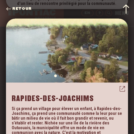
d’un lieu de rencontre privilégié pour la communauté.
RETOUR
EN
?
NOTRE COMMUNAUTÉ
On retrouve deux associations d’artistes à Portage-du-
Fort, soit
Les artistes de la rivière
et l’
Association des
artistes du Pontiac
. Ensemble, ils contribuent à faire
vibrer le cœur villageois de la municipalité, mais aussi à
assurer le développement de la vie culturelle du Pontiac.
En 2021, les Portageois.es ont vu le bâtiment d’un ancien
restaurant changer de vocation complètement, en
devenant une résidence pour personnes retraitées
autonomes. Un beau projet pour garder les aînés au
village!
RAPIDES-DES-JOACHIMS
MAISONS OU TERRAINS À VENDRE
FACEBOOK
Si ça prend un village pour élever un enfant, à Rapides-des-
PORTAGE-DU-FORT.COM
Joachims, ça prend une communauté comme la leur pour se
bâtir un milieu de vie où il fait bon grandir et revenir, ou
s’établir et rester. Nichée sur une île de la rivière des
Outaouais, la municipalité offre un mode de vie en
communion avec la nature. C’est la motivation et